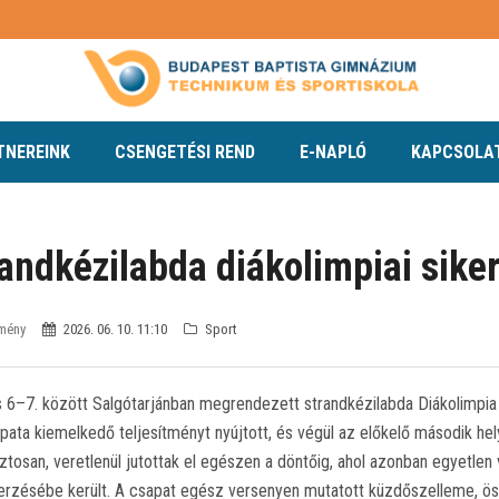
TNEREINK
CSENGETÉSI REND
E-NAPLÓ
KAPCSOLA
andkézilabda diákolimpiai sike
zmény
2026. 06. 10. 11:10
Sport
s 6–7. között Salgótarjánban megrendezett strandkézilabda Diákolimpi
pata kiemelkedő teljesítményt nyújtott, és végül az előkelő második hel
tosan, veretlenül jutottak el egészen a döntőig, ahol azonban egyetle
rzésébe került. A csapat egész versenyen mutatott küzdőszelleme, ös