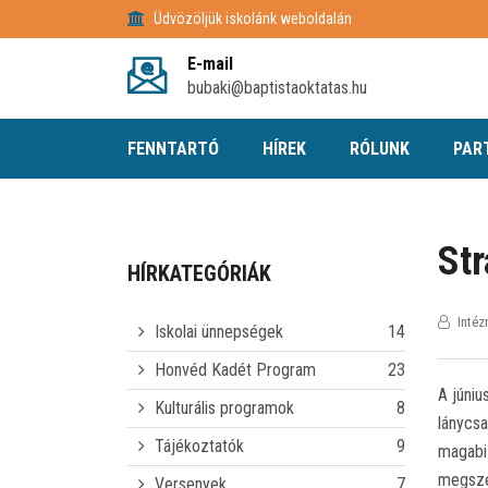
Üdvözöljük iskolánk weboldalán
E-mail
bubaki@baptistaoktatas.hu
FENNTARTÓ
HÍREK
RÓLUNK
PAR
Str
HÍRKATEGÓRIÁK
Inté
Iskolai ünnepségek
14
Honvéd Kadét Program
23
A júniu
Kulturális programok
8
lánycsa
Tájékoztatók
9
magabiz
megsze
Versenyek
7