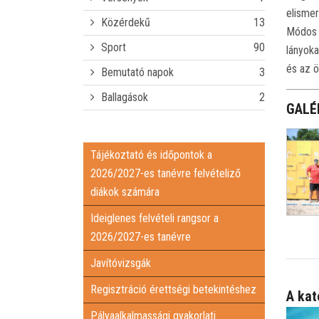
elismer
Közérdekű
13
Módos B
Sport
90
lányoka
és az 
Bemutató napok
3
Ballagások
2
GALÉ
Tájékoztató és időpontok a
2026/2027-es tanévre felvételiző
diákok számára
Ideiglenes felvételi rangsor a
2026/2027-es tanévre
Javítóvizsgák
Regisztráció érettségi betekintéshez
A kat
Pályaalkalmassági gyakorlati