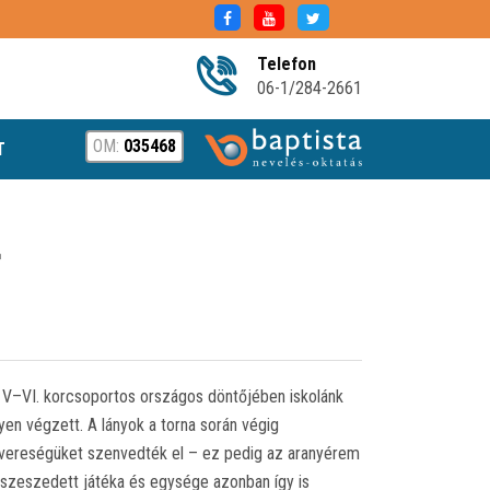
Telefon
06-1/284-2661
OM:
035468
T
r
a V–VI. korcsoportos országos döntőjében iskolánk
yen végzett. A lányok a torna során végig
n vereségüket szenvedték el – ez pedig az aranyérem
szeszedett játéka és egysége azonban így is