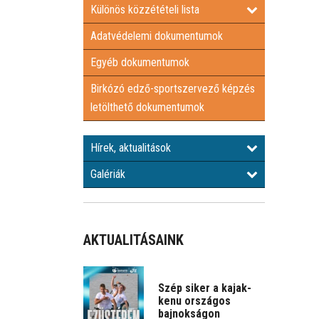
Különös közzétételi lista
Adatvédelemi dokumentumok
Egyéb dokumentumok
Birkózó edző-sportszervező képzés
letölthető dokumentumok
Hírek, aktualitások
Galériák
AKTUALITÁSAINK
Szép siker a kajak-
kenu országos
bajnokságon