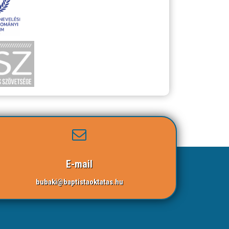
E-mail
bubaki@baptistaoktatas.hu