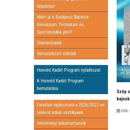
feladatsor
Miért jó a Budapest Baptista
Gimnázium, Technikum és
Sportiskolába járni?
Elismeréseink
Bemutatkozó videónk
Honvéd Kadét Program nyilatkozat
A Honvéd Kadét Program
bemutatása
Szép s
bajno
Felvételi tájékoztató a 2026/2027-es
2026. 
tanévre induló osztályaink
Intézményi dokumentumok