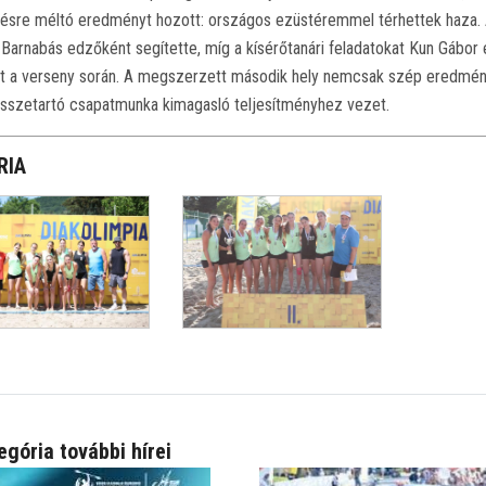
ésre méltó eredményt hozott: országos ezüstéremmel térhettek haza. A 
arnabás edzőként segítette, míg a kísérőtanári feladatokat Kun Gábor é
t a verseny során. A megszerzett második hely nemcsak szép eredmény,
összetartó csapatmunka kimagasló teljesítményhez vezet.
RIA
egória további hírei