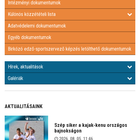
Intézményi dokumentumok
EGYÉB DOKUMENTUMOK
Különös közzétételi lista
Adatvédelemi dokumentumok
BIRKÓZÓ EDZŐ-SPORTSZERVEZŐ KÉPZÉS LETÖLTHETŐ
Egyéb dokumentumok
DOKUMENTUMOK
HÍREK, AKTUALITÁSOK
Birkózó edző-sportszervező képzés letölthető dokumentumok
GALÉRIÁK
Hírek, aktualitások
Galériák
AKTUALITÁSAINK
Szép siker a kajak-kenu országos
bajnokságon
2026. 08. 05. 11:46