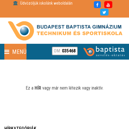
Üdvözöljük iskolánk weboldalán
OM:
035468
MENÜ
FENNTARTÓ
HÍREK
Ez a
HÍR
vagy már nem létezik vagy inaktív.
RÓLUNK
PARTNEREINK
HÍRKATEGÓRIÁK