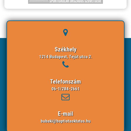
Székhely
1214 Budapest, Tejút utca 2.
Telefonszám
06-1/284-2661
E-mail
bubaki@baptistaoktatas.hu