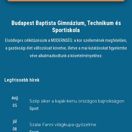
Budapest Baptista Gimnázium, Technikum és
Sportiskola
Elsődleges célkitűzésünk a MODERNSÉG: a kor szellemének megfelelően,
a gazdasági élet változásait követve, illetve a mai kutatásokat figyelembe
véve alkalmazkodtunk a követelményekhez.
Legfrissebb hírek
aug
Szép siker a kajak-kenu országos bajnokságon
05
Sport
júl
Szalai Fanni világkupa-győzelme
08
Sport