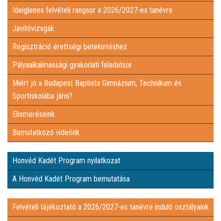
Ideiglenes felvételi rangsor a 2026/2027-es tanévre
ÉS SPORTISKOLÁBA JÁRNI?
ELISMERÉSEINK
Javítóvizsgák
Regisztráció érettségi betekintéshez
BEMUTATKOZÓ VIDEÓNK
Pályaalkalmassági gyakorlati feladatsor
HONVÉD KADÉT PROGRAM NYILATKOZAT
Miért jó a Budapest Baptista Gimnázium, Technikum és
Sportiskolába járni?
A HONVÉD KADÉT PROGRAM BEMUTATÁSA
Elismeréseink
Bemutatkozó videónk
FELVÉTELI TÁJÉKOZTATÓ A 2026/2027-ES TANÉVRE INDULÓ
Honvéd Kadét Program nyilatkozat
OSZTÁLYAINK
INTÉZMÉNYI DOKUMENTUMOK
A Honvéd Kadét Program bemutatása
KÜLÖNÖS KÖZZÉTÉTELI LISTA
Felvételi tájékoztató a 2026/2027-es tanévre induló osztályaink
ADATVÉDELEMI DOKUMENTUMOK