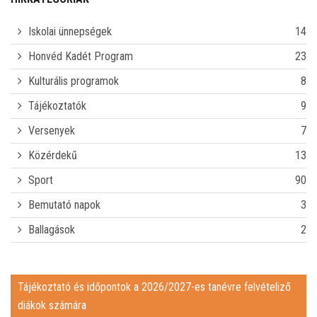
CSENGETÉSI REND
Iskolai ünnepségek
14
E-NAPLÓ
Honvéd Kadét Program
23
Kulturális programok
8
KAPCSOLAT
Tájékoztatók
9
TÁJÉKOZTATÓ ÉS IDŐPONTOK A 2026/2027-ES TANÉVRE
Versenyek
7
Közérdekű
13
FELVÉTELIZŐ DIÁKOK SZÁMÁRA
IDEIGLENES FELVÉTELI RANGSOR A 2026/2027-ES TANÉVRE
Sport
90
JAVÍTÓVIZSGÁK
Bemutató napok
3
Ballagások
2
REGISZTRÁCIÓ ÉRETTSÉGI BETEKINTÉSHEZ
PÁLYAALKALMASSÁGI GYAKORLATI FELADATSOR
Tájékoztató és időpontok a 2026/2027-es tanévre felvételiző
diákok számára
MIÉRT JÓ A BUDAPEST BAPTISTA GIMNÁZIUM, TECHNIKUM