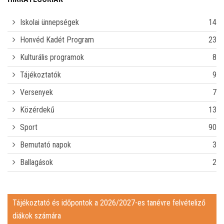
CSENGETÉSI REND
Iskolai ünnepségek
14
E-NAPLÓ
Honvéd Kadét Program
23
Kulturális programok
8
KAPCSOLAT
Tájékoztatók
9
TÁJÉKOZTATÓ ÉS IDŐPONTOK A 2026/2027-ES TANÉVRE
Versenyek
7
Közérdekű
13
FELVÉTELIZŐ DIÁKOK SZÁMÁRA
IDEIGLENES FELVÉTELI RANGSOR A 2026/2027-ES TANÉVRE
Sport
90
JAVÍTÓVIZSGÁK
Bemutató napok
3
Ballagások
2
REGISZTRÁCIÓ ÉRETTSÉGI BETEKINTÉSHEZ
PÁLYAALKALMASSÁGI GYAKORLATI FELADATSOR
Tájékoztató és időpontok a 2026/2027-es tanévre felvételiző
diákok számára
MIÉRT JÓ A BUDAPEST BAPTISTA GIMNÁZIUM, TECHNIKUM