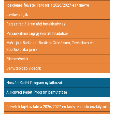
Ideiglenes felvételi rangsor a 2026/2027-es tanévre
ÉS SPORTISKOLÁBA JÁRNI?
ELISMERÉSEINK
Javítóvizsgák
Regisztráció érettségi betekintéshez
BEMUTATKOZÓ VIDEÓNK
Pályaalkalmassági gyakorlati feladatsor
HONVÉD KADÉT PROGRAM NYILATKOZAT
Miért jó a Budapest Baptista Gimnázium, Technikum és
Sportiskolába járni?
A HONVÉD KADÉT PROGRAM BEMUTATÁSA
Elismeréseink
Bemutatkozó videónk
FELVÉTELI TÁJÉKOZTATÓ A 2026/2027-ES TANÉVRE INDULÓ
Honvéd Kadét Program nyilatkozat
OSZTÁLYAINK
INTÉZMÉNYI DOKUMENTUMOK
A Honvéd Kadét Program bemutatása
KÜLÖNÖS KÖZZÉTÉTELI LISTA
Felvételi tájékoztató a 2026/2027-es tanévre induló osztályaink
ADATVÉDELEMI DOKUMENTUMOK