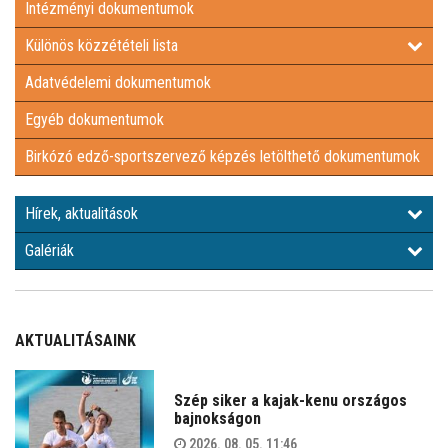
Intézményi dokumentumok
EGYÉB DOKUMENTUMOK
Különös közzétételi lista
Adatvédelemi dokumentumok
BIRKÓZÓ EDZŐ-SPORTSZERVEZŐ KÉPZÉS LETÖLTHETŐ
Egyéb dokumentumok
DOKUMENTUMOK
HÍREK, AKTUALITÁSOK
Birkózó edző-sportszervező képzés letölthető dokumentumok
GALÉRIÁK
Hírek, aktualitások
Galériák
AKTUALITÁSAINK
Szép siker a kajak-kenu országos
bajnokságon
2026. 08. 05. 11:46