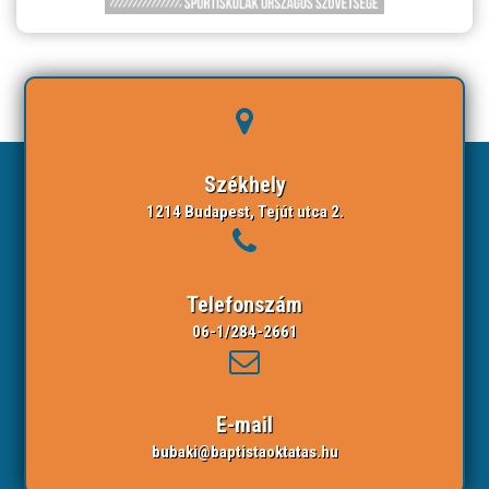
Székhely
1214 Budapest, Tejút utca 2.
Telefonszám
06-1/284-2661
E-mail
bubaki@baptistaoktatas.hu