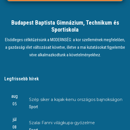
Budapest Baptista Gimnázium, Technikum és
Sportiskola
Elsődleges célkitűzésünk a MODERNSÉG: a kor szellemének megfelelően,
a gazdasági élet változásait követve, illetve a mai kutatásokat figyelembe
véve alkalmazkodtunk a követelményekhez.
Legfrissebb hírek
aug
Szép siker a kajak-kenu országos bajnokságon
05
Sport
júl
Szalai Fanni világkupa-győzelme
08
Sport