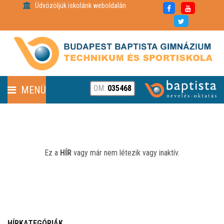
Üdvözöljük iskolánk weboldalán
OM:
035468
MENÜ
FENNTARTÓ
HÍREK
Ez a
HÍR
vagy már nem létezik vagy inaktív.
RÓLUNK
PARTNEREINK
HÍRKATEGÓRIÁK