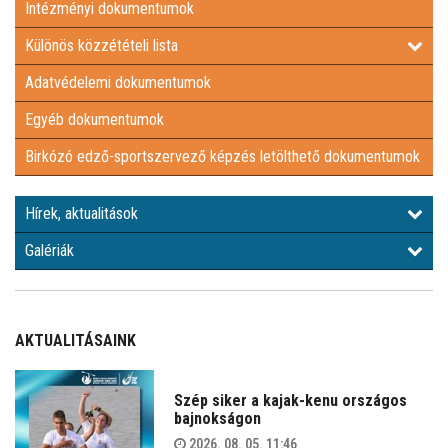
Intézményi dokumentumok
EGYÉB DOKUMENTUMOK
Különös közzétételi lista
Adatvédelemi dokumentumok
BIRKÓZÓ EDZŐ-SPORTSZERVEZŐ KÉPZÉS LETÖLTHETŐ
Egyéb dokumentumok
DOKUMENTUMOK
HÍREK, AKTUALITÁSOK
Birkózó edző-sportszervező képzés letölthető dokumentumok
GALÉRIÁK
Hírek, aktualitások
Galériák
AKTUALITÁSAINK
Szép siker a kajak-kenu országos
bajnokságon
2026. 08. 05. 11:46