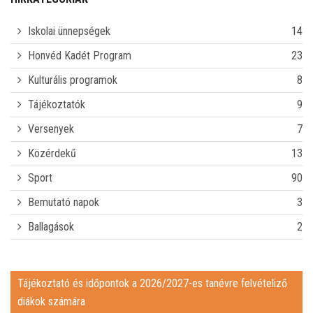
CSENGETÉSI REND
Iskolai ünnepségek
14
E-NAPLÓ
Honvéd Kadét Program
23
Kulturális programok
8
KAPCSOLAT
Tájékoztatók
9
TÁJÉKOZTATÓ ÉS IDŐPONTOK A 2026/2027-ES TANÉVRE
Versenyek
7
Közérdekű
13
FELVÉTELIZŐ DIÁKOK SZÁMÁRA
IDEIGLENES FELVÉTELI RANGSOR A 2026/2027-ES TANÉVRE
Sport
90
JAVÍTÓVIZSGÁK
Bemutató napok
3
Ballagások
2
REGISZTRÁCIÓ ÉRETTSÉGI BETEKINTÉSHEZ
PÁLYAALKALMASSÁGI GYAKORLATI FELADATSOR
Tájékoztató és időpontok a 2026/2027-es tanévre felvételiző
diákok számára
MIÉRT JÓ A BUDAPEST BAPTISTA GIMNÁZIUM, TECHNIKUM