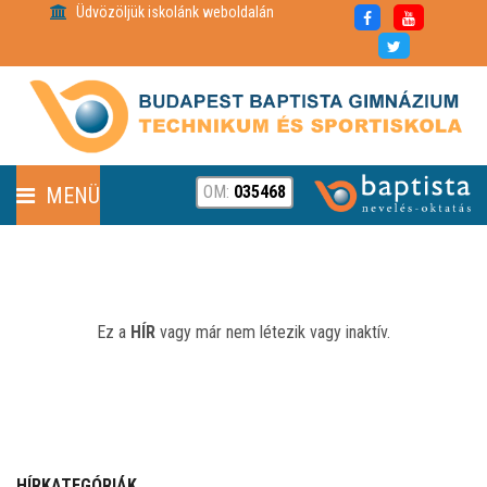
Üdvözöljük iskolánk weboldalán
OM:
035468
MENÜ
FENNTARTÓ
HÍREK
Ez a
HÍR
vagy már nem létezik vagy inaktív.
RÓLUNK
PARTNEREINK
HÍRKATEGÓRIÁK