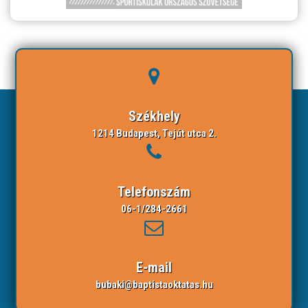
Székhely
1214 Budapest, Tejút utca 2.
Telefonszám
06-1/284-2661
E-mail
bubaki@baptistaoktatas.hu