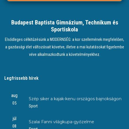
Budapest Baptista Gimnázium, Technikum és
Sportiskola
Elsődleges célkitűzésünk a MODERNSÉG: a kor szellemének megfelelően,
a gazdasági élet változásait követve, illetve a mai kutatásokat figyelembe
véve alkalmazkodtunk a követelményekhez.
Legfrissebb hírek
aug
Szép siker a kajak-kenu országos bajnokságon
05
Sport
júl
Szalai Fanni világkupa-győzelme
08
Sport