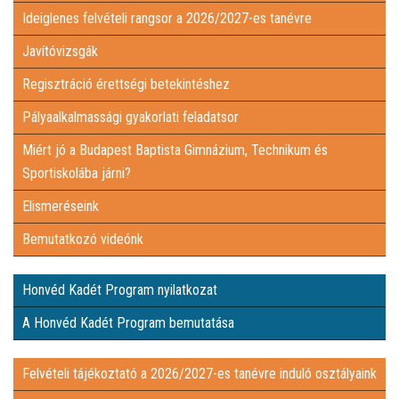
Ideiglenes felvételi rangsor a 2026/2027-es tanévre
ÉS SPORTISKOLÁBA JÁRNI?
ELISMERÉSEINK
Javítóvizsgák
Regisztráció érettségi betekintéshez
BEMUTATKOZÓ VIDEÓNK
Pályaalkalmassági gyakorlati feladatsor
HONVÉD KADÉT PROGRAM NYILATKOZAT
Miért jó a Budapest Baptista Gimnázium, Technikum és
Sportiskolába járni?
A HONVÉD KADÉT PROGRAM BEMUTATÁSA
Elismeréseink
Bemutatkozó videónk
FELVÉTELI TÁJÉKOZTATÓ A 2026/2027-ES TANÉVRE INDULÓ
Honvéd Kadét Program nyilatkozat
OSZTÁLYAINK
INTÉZMÉNYI DOKUMENTUMOK
A Honvéd Kadét Program bemutatása
KÜLÖNÖS KÖZZÉTÉTELI LISTA
Felvételi tájékoztató a 2026/2027-es tanévre induló osztályaink
ADATVÉDELEMI DOKUMENTUMOK