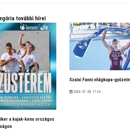
egória további hírei
Szalai Fanni világkupa-győzel
2026. 07. 08. 11:54
iker a kajak-kenu országos
kságon