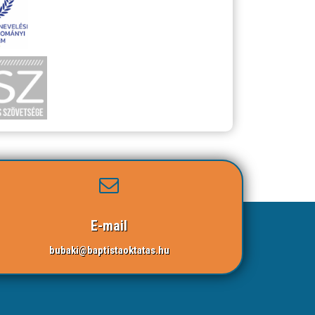
E-mail
bubaki@baptistaoktatas.hu