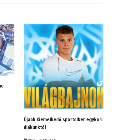
me
Újabb kiemelkedő sportsiker egykori
diákunktól