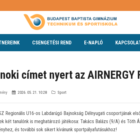
TNEREINK
CSENGETÉSI REND
E-NAPLÓ
KAPCSOLA
jnoki címet nyert az AIRNERGY 
zmény
2026. 05. 21. 10:28
Sport
Z Regionális U16-os Labdarúgó Bajnokság Délnyugati csoportjának első
k két tanulónk is meghatározó játékosa: Takács Balázs (9/A) és Tóth Ál
yhez, és további sok sikert kívánunk sportpályafutásukhoz!