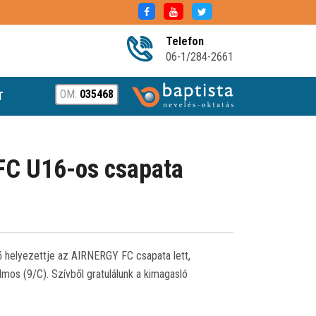
Telefon
06-1/284-2661
OM:
035468
T
FC U16-os csapata
 helyezettje az AIRNERGY FC csapata lett,
mos (9/C). Szívből gratulálunk a kimagasló