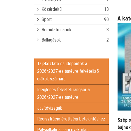
Közérdekű
13
A kat
Sport
90
Bemutató napok
3
Ballagások
2
Tájékoztató és időpontok a
2026/2027-es tanévre felvételiző
diákok számára
Ideiglenes felvételi rangsor a
2026/2027-es tanévre
Javítóvizsgák
Regisztráció érettségi betekintéshez
Szép s
bajno
Pályaalkalmassági gyakorlati