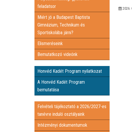
feladatsor
2026. 
Miért jó a Budapest Baptista
Gimnázium, Technikum és
Sportiskolába járni?
Elismeréseink
Bemutatkozó videónk
Honvéd Kadét Program nyilatkozat
A Honvéd Kadét Program
bemutatása
Felvételi tájékoztató a 2026/2027-es
tanévre induló osztályaink
Intézményi dokumentumok