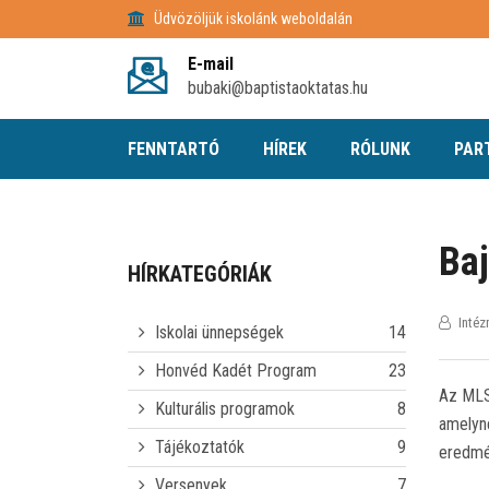
Üdvözöljük iskolánk weboldalán
E-mail
bubaki@baptistaoktatas.hu
FENNTARTÓ
HÍREK
RÓLUNK
PAR
Ba
HÍRKATEGÓRIÁK
Inté
Iskolai ünnepségek
14
Honvéd Kadét Program
23
Az MLS
Kulturális programok
8
amelyne
Tájékoztatók
9
eredmén
Versenyek
7