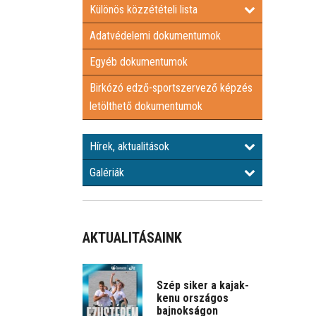
Különös közzétételi lista
Adatvédelemi dokumentumok
Egyéb dokumentumok
Birkózó edző-sportszervező képzés
letölthető dokumentumok
Hírek, aktualitások
Galériák
AKTUALITÁSAINK
Szép siker a kajak-
kenu országos
bajnokságon