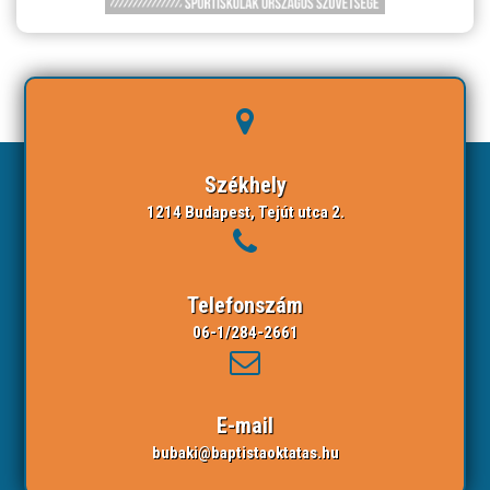
Székhely
1214 Budapest, Tejút utca 2.
Telefonszám
06-1/284-2661
E-mail
bubaki@baptistaoktatas.hu