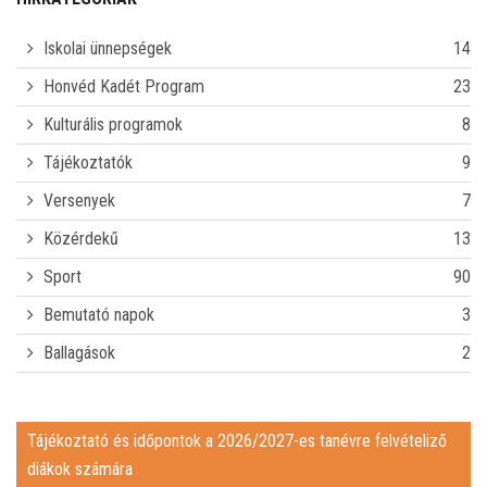
CSENGETÉSI REND
Iskolai ünnepségek
14
E-NAPLÓ
Honvéd Kadét Program
23
Kulturális programok
8
KAPCSOLAT
Tájékoztatók
9
TÁJÉKOZTATÓ ÉS IDŐPONTOK A 2026/2027-ES TANÉVRE
Versenyek
7
Közérdekű
13
FELVÉTELIZŐ DIÁKOK SZÁMÁRA
IDEIGLENES FELVÉTELI RANGSOR A 2026/2027-ES TANÉVRE
Sport
90
JAVÍTÓVIZSGÁK
Bemutató napok
3
Ballagások
2
REGISZTRÁCIÓ ÉRETTSÉGI BETEKINTÉSHEZ
PÁLYAALKALMASSÁGI GYAKORLATI FELADATSOR
Tájékoztató és időpontok a 2026/2027-es tanévre felvételiző
diákok számára
MIÉRT JÓ A BUDAPEST BAPTISTA GIMNÁZIUM, TECHNIKUM