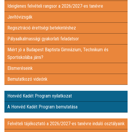
Ideiglenes felvételi rangsor a 2026/2027-es tanévre
ÉS SPORTISKOLÁBA JÁRNI?
ELISMERÉSEINK
Javítóvizsgák
Regisztráció érettségi betekintéshez
BEMUTATKOZÓ VIDEÓNK
Pályaalkalmassági gyakorlati feladatsor
HONVÉD KADÉT PROGRAM NYILATKOZAT
Miért jó a Budapest Baptista Gimnázium, Technikum és
Sportiskolába járni?
A HONVÉD KADÉT PROGRAM BEMUTATÁSA
Elismeréseink
Bemutatkozó videónk
FELVÉTELI TÁJÉKOZTATÓ A 2026/2027-ES TANÉVRE INDULÓ
Honvéd Kadét Program nyilatkozat
OSZTÁLYAINK
INTÉZMÉNYI DOKUMENTUMOK
A Honvéd Kadét Program bemutatása
KÜLÖNÖS KÖZZÉTÉTELI LISTA
Felvételi tájékoztató a 2026/2027-es tanévre induló osztályaink
ADATVÉDELEMI DOKUMENTUMOK