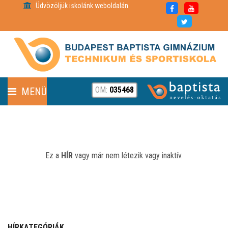
Üdvözöljük iskolánk weboldalán
OM:
035468
MENÜ
FENNTARTÓ
HÍREK
Ez a
HÍR
vagy már nem létezik vagy inaktív.
RÓLUNK
PARTNEREINK
HÍRKATEGÓRIÁK