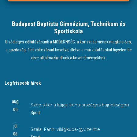
Budapest Baptista Gimnázium, Technikum és
Sportiskola
Elsődleges célkitűzésünk a MODERNSÉG: a kor szellemének megfelelően,
a gazdasági élet változásait követve, illetve a mai kutatásokat figyelembe
véve alkalmazkodtunk a követelményekhez.
Legfrissebb hírek
aug
Szép siker a kajak-kenu országos bajnokságon
05
Sport
júl
Szalai Fanni világkupa-győzelme
08
Sport