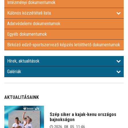
Intézményi dokumentumok
EGYÉB DOKUMENTUMOK
Különös közzétételi lista
Adatvédelemi dokumentumok
BIRKÓZÓ EDZŐ-SPORTSZERVEZŐ KÉPZÉS LETÖLTHETŐ
Egyéb dokumentumok
DOKUMENTUMOK
HÍREK, AKTUALITÁSOK
Birkózó edző-sportszervező képzés letölthető dokumentumok
GALÉRIÁK
Hírek, aktualitások
Galériák
AKTUALITÁSAINK
Szép siker a kajak-kenu országos
bajnokságon
2026. 08. 05. 11:46