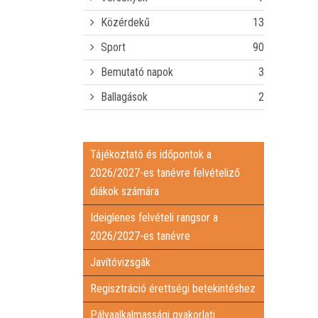
Közérdekű
13
Sport
90
Bemutató napok
3
Ballagások
2
Tájékoztató és időpontok a
2026/2027-es tanévre felvételiző
diákok számára
Ideiglenes felvételi rangsor a
2026/2027-es tanévre
Javítóvizsgák
Regisztráció érettségi betekintéshez
Pályaalkalmassági gyakorlati