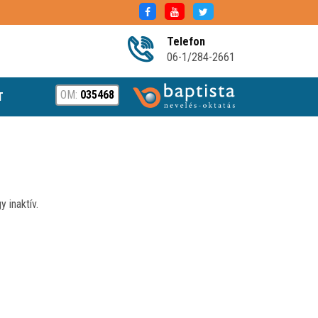
Telefon
06-1/284-2661
OM:
035468
T
 inaktív.