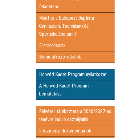
feladatsor
Miért jó a Budapest Baptista
Gimnázium, Technikum és
Sportiskolába járni?
Elismeréseink
Bemutatkozó videónk
Honvéd Kadét Program nyilatkozat
A Honvéd Kadét Program
bemutatása
Felvételi tájékoztató a 2026/2027-es
tanévre induló osztályaink
Intézményi dokumentumok