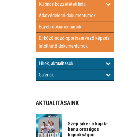
Különös közzétételi lista
Adatvédelemi dokumentumok
Egyéb dokumentumok
Birkózó edző-sportszervező képzés
letölthető dokumentumok
Hírek, aktualitások
Galériák
AKTUALITÁSAINK
Szép siker a kajak-
kenu országos
bajnokságon