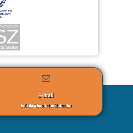
E-mail
bubaki@baptistaoktatas.hu