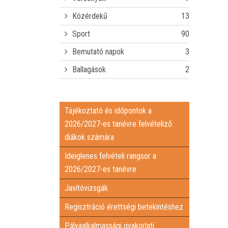
Közérdekű
13
Sport
90
Bemutató napok
3
Ballagások
2
Tájékoztató és időpontok a
2026/2027-es tanévre felvételiző
diákok számára
Ideiglenes felvételi rangsor a
2026/2027-es tanévre
Javítóvizsgák
Regisztráció érettségi betekintéshez
Pályaalkalmassági gyakorlati