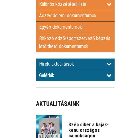
Különös közzétételi lista
Adatvédelemi dokumentumok
Egyéb dokumentumok
Birkózó edző-sportszervező képzés
letölthető dokumentumok
Hírek, aktualitások
Galériák
AKTUALITÁSAINK
Szép siker a kajak-
kenu országos
bajnokságon