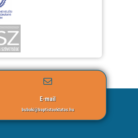
E-mail
bubaki@baptistaoktatas.hu