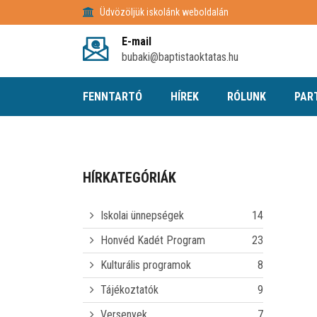
Üdvözöljük iskolánk weboldalán
E-mail
bubaki@baptistaoktatas.hu
FENNTARTÓ
HÍREK
RÓLUNK
PAR
HÍRKATEGÓRIÁK
Iskolai ünnepségek
14
Honvéd Kadét Program
23
Kulturális programok
8
Tájékoztatók
9
Versenyek
7