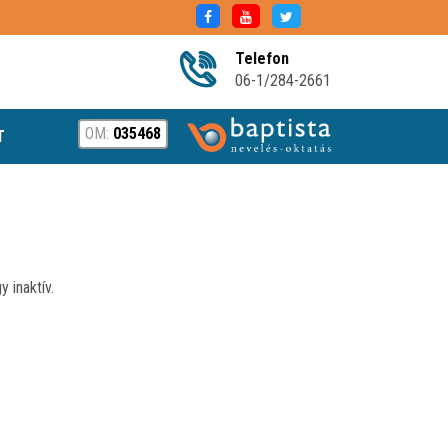
Telefon
06-1/284-2661
OM:
035468
T
 inaktív.