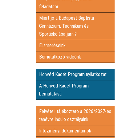
feladatsor
Miért jó a Budapest Baptista
Gimnázium, Technikum és
Sportiskolába járni?
Elismeréseink
Bemutatkozó videónk
Honvéd Kadét Program nyilatkozat
A Honvéd Kadét Program
bemutatása
Felvételi tájékoztató a 2026/2027-es
tanévre induló osztályaink
Intézményi dokumentumok