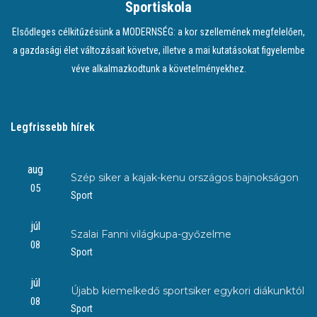
Sportiskola
Elsődleges célkitűzésünk a MODERNSÉG: a kor szellemének megfelelően,
a gazdasági élet változásait követve, illetve a mai kutatásokat figyelembe
véve alkalmazkodtunk a követelményekhez.
Legfrissebb hírek
aug
Szép siker a kajak-kenu országos bajnokságon
05
Sport
júl
Szalai Fanni világkupa-győzelme
08
Sport
júl
Újabb kiemelkedő sportsiker egykori diákunktól
08
Sport