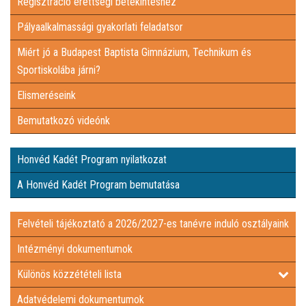
Regisztráció érettségi betekintéshez
Pályaalkalmassági gyakorlati feladatsor
ÉS SPORTISKOLÁBA JÁRNI?
ELISMERÉSEINK
Miért jó a Budapest Baptista Gimnázium, Technikum és
Sportiskolába járni?
BEMUTATKOZÓ VIDEÓNK
Elismeréseink
HONVÉD KADÉT PROGRAM NYILATKOZAT
Bemutatkozó videónk
A HONVÉD KADÉT PROGRAM BEMUTATÁSA
Honvéd Kadét Program nyilatkozat
A Honvéd Kadét Program bemutatása
FELVÉTELI TÁJÉKOZTATÓ A 2026/2027-ES TANÉVRE INDULÓ
Felvételi tájékoztató a 2026/2027-es tanévre induló osztályaink
OSZTÁLYAINK
INTÉZMÉNYI DOKUMENTUMOK
Intézményi dokumentumok
KÜLÖNÖS KÖZZÉTÉTELI LISTA
Különös közzétételi lista
ADATVÉDELEMI DOKUMENTUMOK
Adatvédelemi dokumentumok