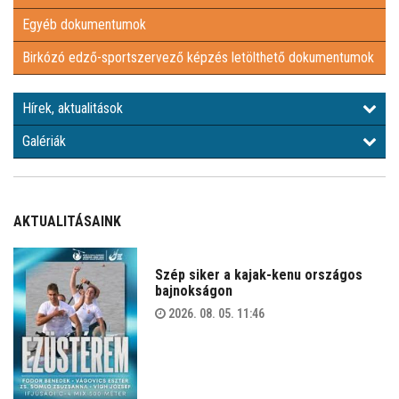
Egyéb dokumentumok
EGYÉB DOKUMENTUMOK
Birkózó edző-sportszervező képzés letölthető dokumentumok
BIRKÓZÓ EDZŐ-SPORTSZERVEZŐ KÉPZÉS LETÖLTHETŐ
Hírek, aktualitások
DOKUMENTUMOK
HÍREK, AKTUALITÁSOK
Galériák
GALÉRIÁK
AKTUALITÁSAINK
Szép siker a kajak-kenu országos
bajnokságon
2026. 08. 05. 11:46