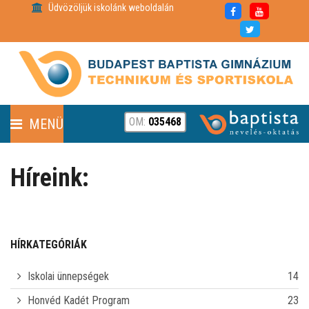
Üdvözöljük iskolánk weboldalán
OM:
035468
MENÜ
FENNTARTÓ
Híreink:
HÍREK
RÓLUNK
HÍRKATEGÓRIÁK
PARTNEREINK
Iskolai ünnepségek
14
Honvéd Kadét Program
23