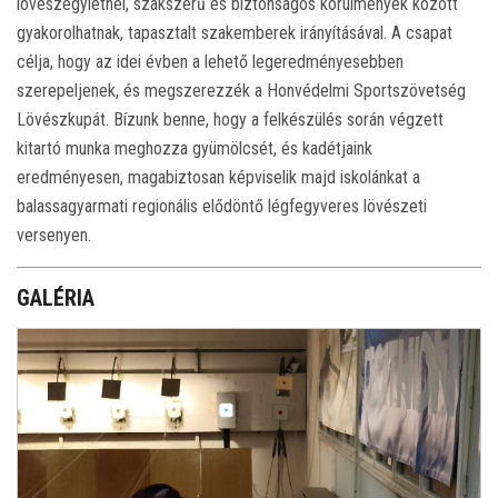
lövészegyletnél, szakszerű és biztonságos körülmények között
gyakorolhatnak, tapasztalt szakemberek irányításával. A csapat
ÉS SPORTISKOLÁBA JÁRNI?
ELISMERÉSEINK
célja, hogy az idei évben a lehető legeredményesebben
szerepeljenek, és megszerezzék a Honvédelmi Sportszövetség
Lövészkupát. Bízunk benne, hogy a felkészülés során végzett
BEMUTATKOZÓ VIDEÓNK
kitartó munka meghozza gyümölcsét, és kadétjaink
eredményesen, magabiztosan képviselik majd iskolánkat a
HONVÉD KADÉT PROGRAM NYILATKOZAT
balassagyarmati regionális elődöntő légfegyveres lövészeti
versenyen.
A HONVÉD KADÉT PROGRAM BEMUTATÁSA
GALÉRIA
FELVÉTELI TÁJÉKOZTATÓ A 2026/2027-ES TANÉVRE INDULÓ
OSZTÁLYAINK
INTÉZMÉNYI DOKUMENTUMOK
KÜLÖNÖS KÖZZÉTÉTELI LISTA
ADATVÉDELEMI DOKUMENTUMOK