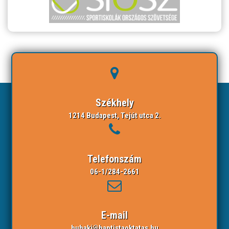
Székhely
1214 Budapest, Tejút utca 2.
Telefonszám
06-1/284-2661
E-mail
bubaki@baptistaoktatas.hu