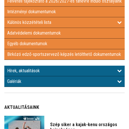
Felvételi tájékoztató a 2026/2027-es tanévre induló osztályaink
Intézményi dokumentumok
Különös közzétételi lista
Adatvédelemi dokumentumok
Egyéb dokumentumok
Birkózó edző-sportszervező képzés letölthető dokumentumok
Hírek, aktualitások
Galériák
AKTUALITÁSAINK
Szép siker a kajak-kenu országos