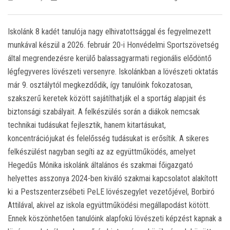
CSENGETÉSI REND
E-NAPLÓ
Iskolánk 8 kadét tanulója nagy elhivatottsággal és fegyelmezett
munkával készül a 2026. február 20-i Honvédelmi Sportszövetség
által megrendezésre kerülő balassagyarmati regionális elődöntő
KAPCSOLAT
légfegyveres lövészeti versenyre. Iskolánkban a lövészeti oktatás
már 9. osztálytól megkezdődik, így tanulóink fokozatosan,
TÁJÉKOZTATÓ ÉS IDŐPONTOK A 2026/2027-ES TANÉVRE
szakszerű keretek között sajátíthatják el a sportág alapjait és
biztonsági szabályait. A felkészülés során a diákok nemcsak
FELVÉTELIZŐ DIÁKOK SZÁMÁRA
IDEIGLENES FELVÉTELI RANGSOR A 2026/2027-ES TANÉVRE
technikai tudásukat fejlesztik, hanem kitartásukat,
koncentrációjukat és felelősség tudásukat is erősítik. A sikeres
JAVÍTÓVIZSGÁK
felkészülést nagyban segíti az az együttműködés, amelyet
Hegedűs Mónika iskolánk általános és szakmai főigazgató
REGISZTRÁCIÓ ÉRETTSÉGI BETEKINTÉSHEZ
helyettes asszonya 2024-ben kiváló szakmai kapcsolatot alakított
ki a Pestszenterzsébeti PeLE lövészegylet vezetőjével, Borbiró
PÁLYAALKALMASSÁGI GYAKORLATI FELADATSOR
Attilával, akivel az iskola együttműködési megállapodást kötött.
Ennek köszönhetően tanulóink alapfokú lövészeti képzést kapnak a
MIÉRT JÓ A BUDAPEST BAPTISTA GIMNÁZIUM, TECHNIKUM