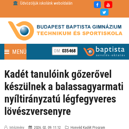
Üdvözöljük iskolánk weboldalán
OM:
035468
MENÜ
FENNTARTÓ
Kadét tanulóink gőzerővel
HÍREK
készülnek a balassagyarmati
nyíltirányzatú légfegyveres
RÓLUNK
lövészversenyre
PARTNEREINK
Intézmény
2026. 02. 09. 11:12
Honvéd Kadét Program