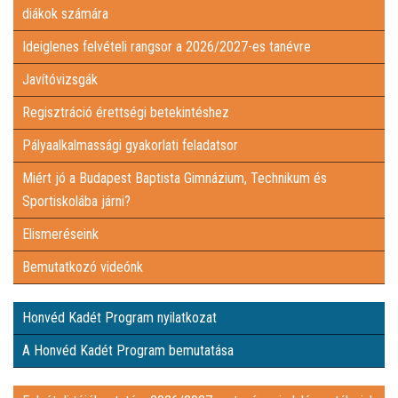
diákok számára
Ideiglenes felvételi rangsor a 2026/2027-es tanévre
Javítóvizsgák
Regisztráció érettségi betekintéshez
Pályaalkalmassági gyakorlati feladatsor
Miért jó a Budapest Baptista Gimnázium, Technikum és
Sportiskolába járni?
Elismeréseink
Bemutatkozó videónk
Honvéd Kadét Program nyilatkozat
A Honvéd Kadét Program bemutatása