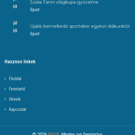
Szalai Fanni világkupa-győzelme
08
Sport
júl
Újabb kiemelkedő sportsiker egykori diákunktól
08
Sport
Hasznos linkek
Főoldal
Fenntartó
Híreink
Kapcsolat
© 2026
BOOR
. Minden jog fenntartva.